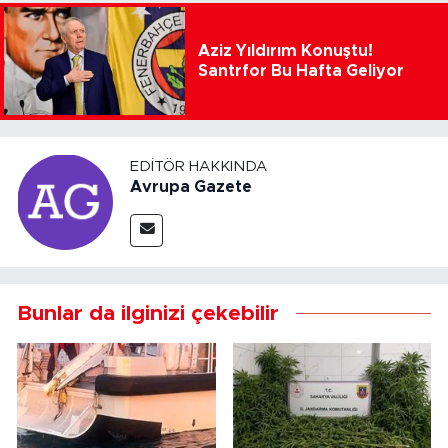
Aziz Yıldırım Konuştu!
Santrfor Bu Hafta Geliyor
EDITÖR HAKKINDA
Avrupa Gazete
Bunlar da ilginizi çekebilir