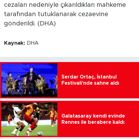
cezaları nedeniyle çıkarıldıkları mahkeme
tarafından tutuklanarak cezaevine
gönderildi. (DHA)
Kaynak:
DHA
Serdar Ortaç, İstanbul
Festivali'nde sahne aldı
Galatasaray kendi evinde
Rennes ile berabere kaldı