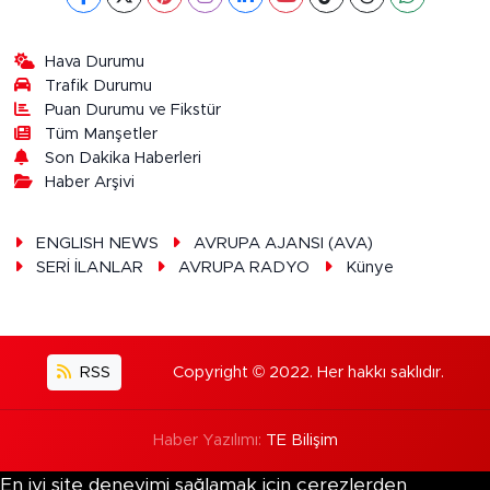
Hava Durumu
Trafik Durumu
Puan Durumu ve Fikstür
Tüm Manşetler
Son Dakika Haberleri
Haber Arşivi
ENGLISH NEWS
AVRUPA AJANSI (AVA)
SERİ İLANLAR
AVRUPA RADYO
Künye
RSS
Copyright © 2022. Her hakkı saklıdır.
Haber Yazılımı:
TE Bilişim
En iyi site deneyimi sağlamak için çerezlerden