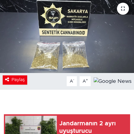
Paylaş
-
+
A
A
Jandarmanın 2 ayrı
uyuşturucu