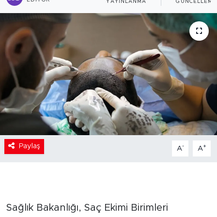
EDITÖR
YAYINLANMA
GÜNCELLEME
Paylaş
-
+
A
A
Sağlık Bakanlığı, Saç Ekimi Birimleri