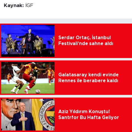
Kaynak:
İGF
Serdar Ortaç, İstanbul
Festivali'nde sahne aldı
Galatasaray kendi evinde
Rennes ile berabere kaldı
Aziz Yıldırım Konuştu!
Santrfor Bu Hafta Geliyor