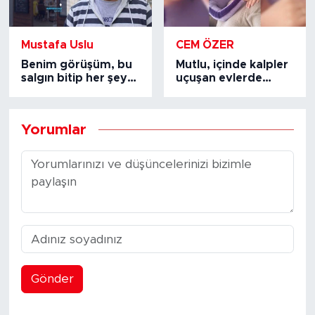
Mustafa Uslu
CEM ÖZER
Benim görüşüm, bu
Mutlu, içinde kalpler
salgın bitip her şey
uçuşan evlerde
normale
büyümedim: Cem
döndüğünde de
Özer ile laf lafı
sinema, çok kolay
açıyor !
Yorumlar
normale
dönemeyecek.
Gönder