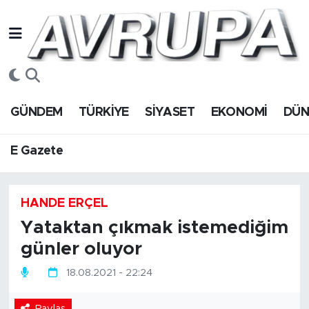
GÜNDEM
E Gazete
Hava Durumu
TÜRKİYE
Trafik Durumu
GÜNDEM
TÜRKİYE
SİYASET
EKONOMİ
DÜ
SİYASET
Süper Lig Puan Durumu ve Fikstür
E Gazete
EKONOMİ
Tüm Manşetler
DÜNYA
Son Dakika Haberleri
HANDE ERÇEL
Yataktan çıkmak istemediğim
SPOR
Haber Arşivi
günler oluyor
Magazin
18.08.2021 - 22:24
Paylaş