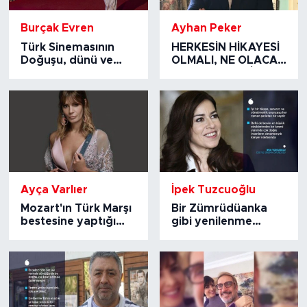
Burçak Evren
Ayhan Peker
Türk Sinemasının
HERKESİN HİKAYESİ
Doğuşu, dünü ve
OLMALI, NE OLACAK
bugünü
BU MEMLEKETİN
HALİ?
Ayça Varlıer
İpek Tuzcuoğlu
Mozart'ın Türk Marşı
Bir Zümrüdüanka
bestesine yaptığı
gibi yenilenme
Korona adlı güncel
yaşadım, Niye
yorumu sosyal
magazin
medyada yoğun ilgi
programlarında
gördü, Ayça Varlıer
yoksun sorusunu
cevapladı