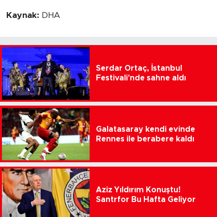
Kaynak:
DHA
Serdar Ortaç, İstanbul
Festivali'nde sahne aldı
Galatasaray kendi evinde
Rennes ile berabere kaldı
Aziz Yıldırım Konuştu!
Santrfor Bu Hafta Geliyor