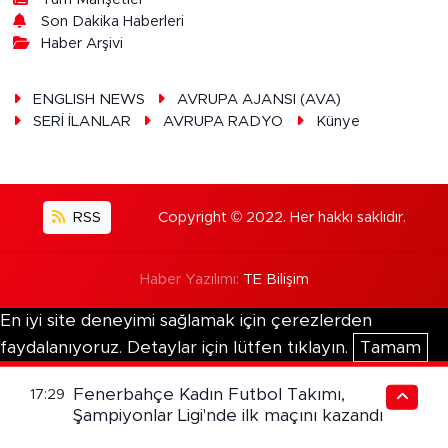
Son Dakika Haberleri
Haber Arşivi
ENGLISH NEWS
AVRUPA AJANSI (AVA)
SERİ İLANLAR
AVRUPA RADYO
Künye
RSS
Copyright © 2022. Her hakkı saklıdır.
Haber Yazılımı:
TE Bilişim
En iyi site deneyimi sağlamak için çerezlerden
faydalanıyoruz. Detaylar için lütfen tıklayın.
Tamam
Fenerbahçe Kadın Futbol Takımı,
17:29
Şampiyonlar Ligi'nde ilk maçını kazandı