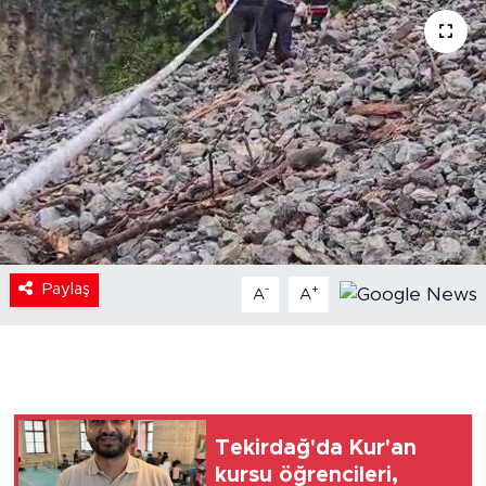
Paylaş
-
+
A
A
Tekirdağ'da Kur'an
kursu öğrencileri,