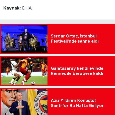
Kaynak:
DHA
Serdar Ortaç, İstanbul
Festivali'nde sahne aldı
Galatasaray kendi evinde
Rennes ile berabere kaldı
Aziz Yıldırım Konuştu!
Santrfor Bu Hafta Geliyor