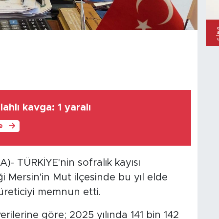
ilahlı kavga: 1 yaralı
le
- TÜRKİYE'nin sofralık kayısı
ği Mersin'in Mut ilçesinde bu yıl elde
üreticiyi memnun etti.
erilerine göre; 2025 yılında 141 bin 142