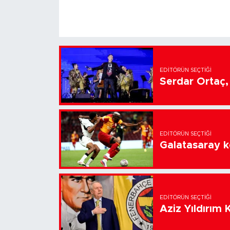
EDITÖRÜN SEÇTIĞI
Serdar Ortaç, 
EDITÖRÜN SEÇTIĞI
Galatasaray k
EDITÖRÜN SEÇTIĞI
Aziz Yıldırım 