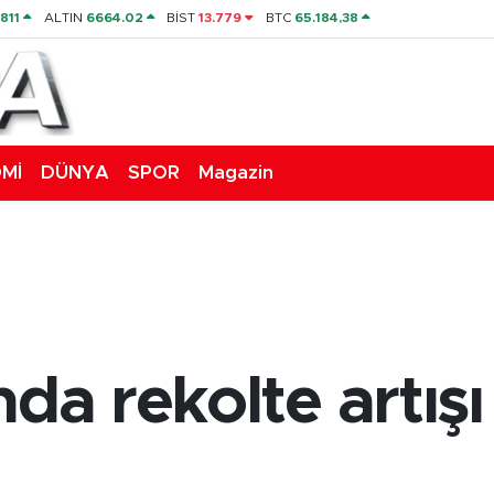
811
ALTIN
6664.02
BİST
13.779
BTC
65.184,38
Mİ
DÜNYA
SPOR
Magazin
da rekolte artışı 