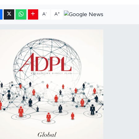
-
+
A
A