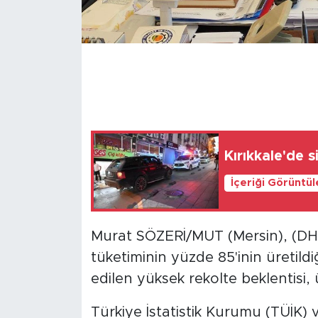
Kırıkkale'de s
İçeriği Görüntü
Murat SÖZERİ/MUT (Mersin), (DHA)
tüketiminin yüzde 85'inin üretildi
edilen yüksek rekolte beklentisi, 
Türkiye İstatistik Kurumu (TÜİK) v