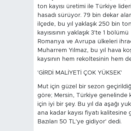
ton kayısı üretimi ile Türkiye lide
hasadı sürüyor. 79 bin dekar ala
ilçede, bu yıl yaklaşık 250 bin to
kayısısının yaklaşık 3'te 1 bölü
Romanya ve Avrupa ülkeleri ihraç
Muharrem Yılmaz, bu yıl hava ko
kaysının hem rekoltesinin hem de
'GİRDİ MALİYETİ ÇOK YÜKSEK'
Mut için güzel bir sezon geçirildiğ
göre; Mersin, Türkiye genelinde k
için iyi bir şey. Bu yıl da aşağı y
ana kadar kayısı fiyatı kalitesin
Bazıları 50 TL'ye gidiyor' dedi.