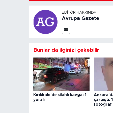
EDITÖR HAKKINDA
Avrupa Gazete
Bunlar da ilginizi çekebilir
Kırıkkale'de silahlı kavga: 1
Ankara'da
yaralı
çarpıştı: 1
fotoğraf