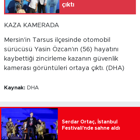
çıktı
KAZA KAMERADA
Mersin'in Tarsus ilçesinde otomobil
sürücüsü Yasin Özcan'ın (56) hayatını
kaybettiği zincirleme kazanın güvenlik
kamerası görüntüleri ortaya çıktı. (DHA)
Kaynak:
DHA
Serdar Ortaç, İstanbul
Festivali'nde sahne aldı