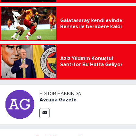
Galatasaray kendi evinde
Rennes ile berabere kaldı
Aziz Yıldırım Konuştu!
Santrfor Bu Hafta Geliyor
EDITÖR HAKKINDA
Avrupa Gazete