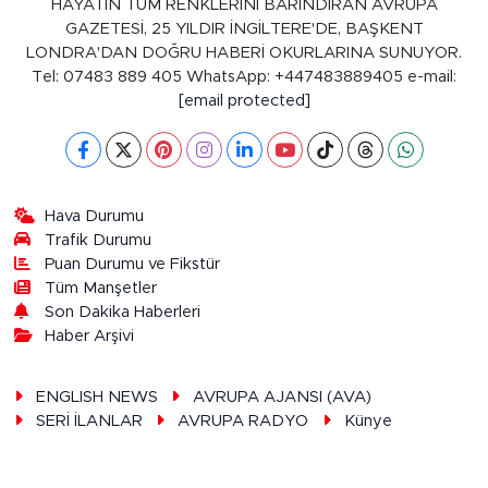
HAYATIN TÜM RENKLERİNİ BARINDIRAN AVRUPA
GAZETESİ, 25 YILDIR İNGİLTERE'DE, BAŞKENT
LONDRA'DAN DOĞRU HABERİ OKURLARINA SUNUYOR.
Tel: 07483 889 405 WhatsApp: +447483889405 e-mail:
[email protected]
Hava Durumu
Trafik Durumu
Puan Durumu ve Fikstür
Tüm Manşetler
Son Dakika Haberleri
Haber Arşivi
ENGLISH NEWS
AVRUPA AJANSI (AVA)
SERİ İLANLAR
AVRUPA RADYO
Künye