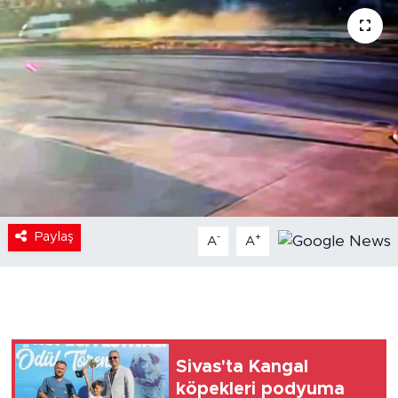
Paylaş
-
+
A
A
Sivas'ta Kangal
köpekleri podyuma