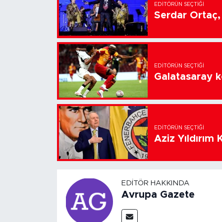
EDITÖRÜN SEÇTIĞI
Serdar Ortaç, 
EDITÖRÜN SEÇTIĞI
Galatasaray k
EDITÖRÜN SEÇTIĞI
Aziz Yıldırım 
EDITÖR HAKKINDA
Avrupa Gazete