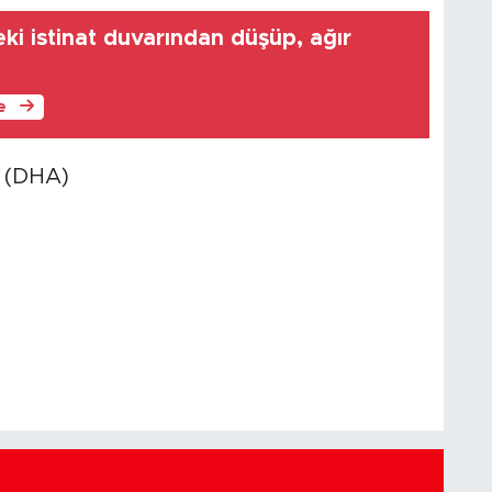
ki istinat duvarından düşüp, ağır
le
. (DHA)