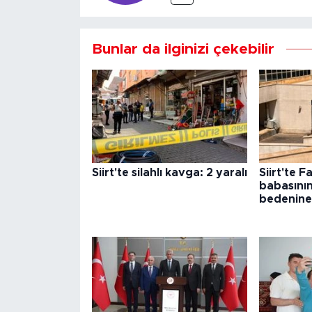
Bunlar da ilginizi çekebilir
Siirt'te silahlı kavga: 2 yaralı
Siirt'te 
babasının
bedenine 