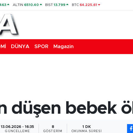
463
ALTIN
6510.40
BİST
13.799
BTC
64.225,61
Mİ
DÜNYA
SPOR
Magazin
n düşen bebek ö
13.06.2026 - 16:35
8
1 DK
GÜNCELLEME
GÖSTERIM
OKUNMA SÜRESI