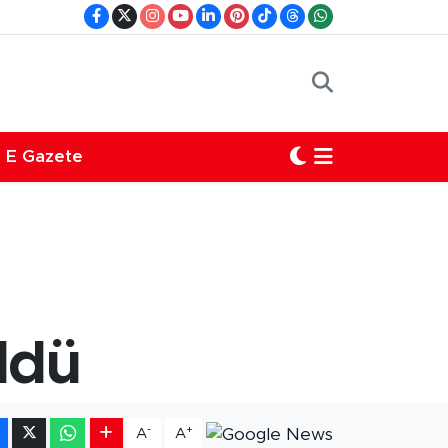
E Gazete
ldü
-
+
A
A