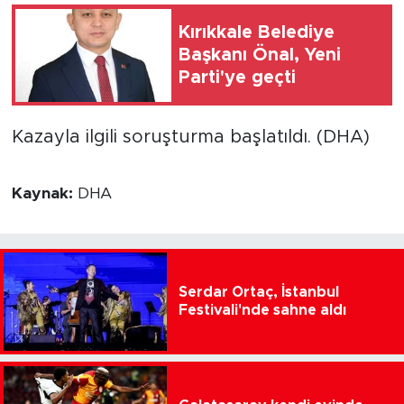
Kırıkkale Belediye
Başkanı Önal, Yeni
Parti'ye geçti
Kazayla ilgili soruşturma başlatıldı. (DHA)
Kaynak:
DHA
Serdar Ortaç, İstanbul
Festivali'nde sahne aldı