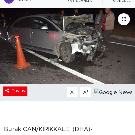
EDITÖR
YAYINLANMA
GÜNCELLE
Paylaş
-
+
A
A
Burak CAN/KIRIKKALE, (DHA)-