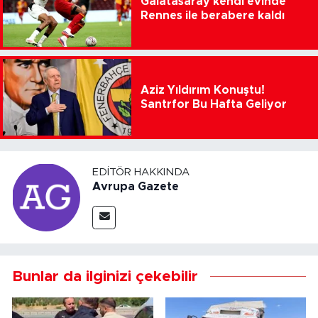
Galatasaray kendi evinde
Rennes ile berabere kaldı
Aziz Yıldırım Konuştu!
Santrfor Bu Hafta Geliyor
EDITÖR HAKKINDA
Avrupa Gazete
Bunlar da ilginizi çekebilir