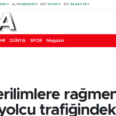
1581
ALTIN
6508.83
BİST
13.703
BTC
64.927,78
Mİ
DÜNYA
SPOR
Magazin
gerilimlere rağm
yolcu trafiğindek