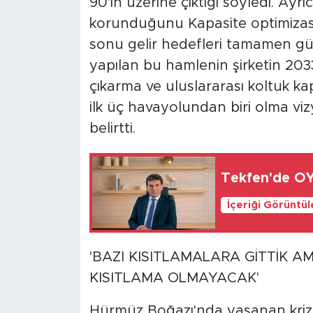
90'ın üzerine çıktığı söyledi. Ayr
korunduğunu Kapasite optimizasyo
sonu gelir hedefleri tamamen güve
yapılan bu hamlenin şirketin 203
çıkarma ve uluslararası koltuk 
ilk üç havayolundan biri olma v
belirtti.
Tekfen'de OYA
İçeriği Görüntü
'BAZI KISITLAMALARA GİTTİK A
KISITLAMA OLMAYACAK'
Hürmüz Boğazı'nda yaşanan kriz ne