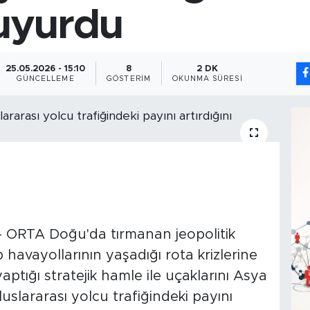
duyurdu
25.05.2026 - 15:10
8
2 DK
GÜNCELLEME
GÖSTERIM
OKUNMA SÜRESI
 ORTA Doğu'da tırmanan jeopolitik
p havayollarının yaşadığı rota krizlerine
ptığı stratejik hamle ile uçaklarını Asya
uslararası yolcu trafiğindeki payını