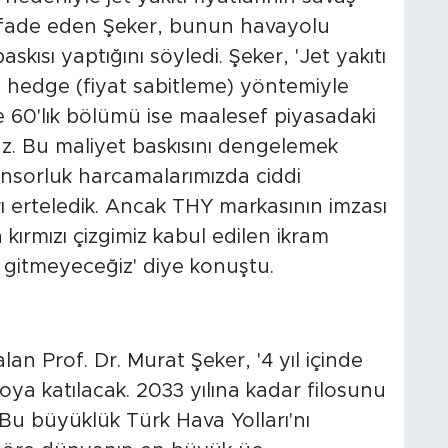
ı ifade eden Şeker, bunun havayolu
askısı yaptığını söyledi. Şeker, 'Jet yakıtı
nı hedge (fiyat sabitleme) yöntemiyle
e 60'lık bölümü ise maalesef piyasadaki
z. Bu maliyet baskısını dengelemek
nsorluk harcamalarımızda ciddi
ları erteledik. Ancak THY markasının imzası
kırmızı çizgimiz kabul edilen ikram
e gitmeyeceğiz' diye konuştu.
lan Prof. Dr. Murat Şeker, '4 yıl içinde
oya katılacak. 2033 yılına kadar filosunu
Bu büyüklük Türk Hava Yolları'nı