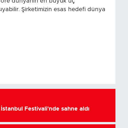
e göre dünyanın en büyük üç
abilir. Şirketimizin esas hedefi dünya
İstanbul Festivali'nde sahne aldı