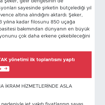
ıca Şeker, gelir dengesinin de
nları sayesinde şirketin bütçelediği yıl
nce altına alındığını aktardı. Şeker,
3 yılına kadar filosunu 850 uçağa
kapasitesi bakımından dünyanın en büyük
izyonunu çok daha erkene çekebileceğini
K yönetimi ilk toplantısını yaptı
le
MA İKRAM HİZMETLERİNDE ASLA
deniyle jet yakıtı fiyatlarının savaş