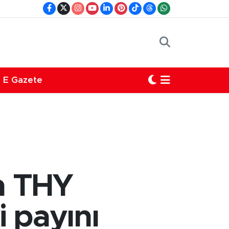
E Gazete
en THY
i payını