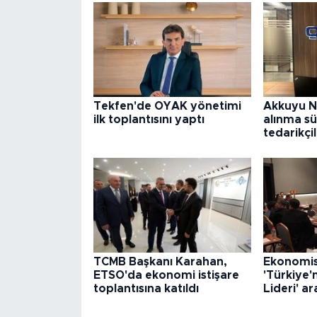
Tekfen'de OYAK yönetimi
Akkuyu N
ilk toplantısını yaptı
alınma sü
tedarikçi
TCMB Başkanı Karahan,
Ekonomist
ETSO'da ekonomi istişare
'Türkiye'
toplantısına katıldı
Lideri' ar