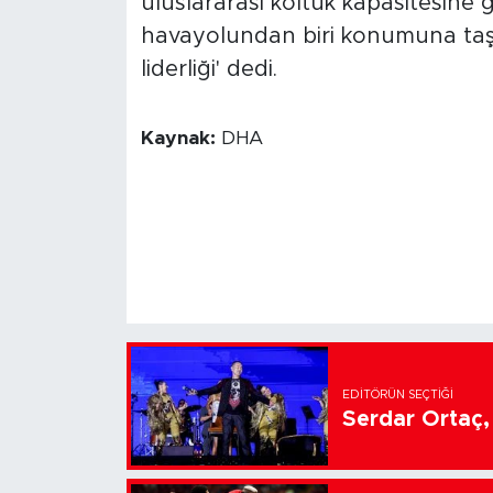
uluslararası koltuk kapasitesin
havayolundan biri konumuna taşıy
liderliği' dedi.
Kaynak:
DHA
EDITÖRÜN SEÇTIĞI
Serdar Ortaç, 