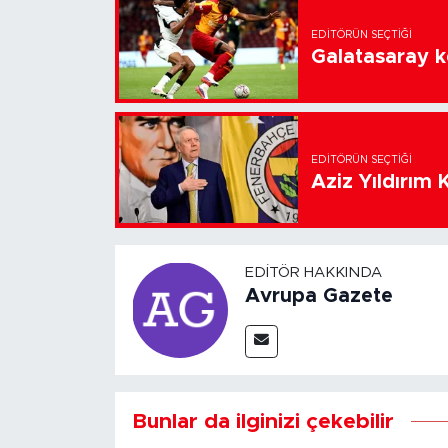
EDITÖRÜN SEÇTIĞI
Galatasaray k
EDITÖRÜN SEÇTIĞI
Aziz Yıldırım 
EDITÖR HAKKINDA
Avrupa Gazete
Bunlar da ilginizi çekebilir