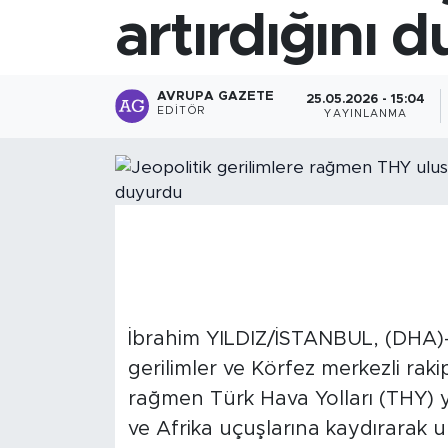
artırdığını 
AVRUPA GAZETE
25.05.2026 - 15:04
EDITÖR
YAYINLANMA
İbrahim YILDIZ/İSTANBUL, (DHA)-
gerilimler ve Körfez merkezli raki
rağmen Türk Hava Yolları (THY) ya
ve Afrika uçuşlarına kaydırarak ul