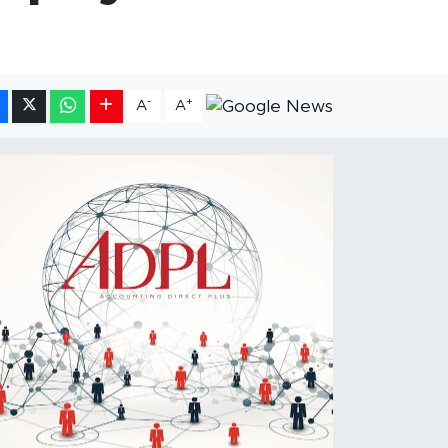
-
+
A
A