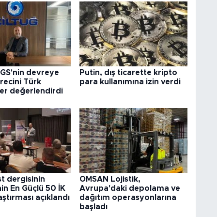
GS'nin devreye
Putin, dış ticarette kripto
recini Türk
para kullanımına izin verdi
ler değerlendirdi
 dergisinin
OMSAN Lojistik,
nin En Güçlü 50 İK
Avrupa'daki depolama ve
aştırması açıklandı
dağıtım operasyonlarına
başladı