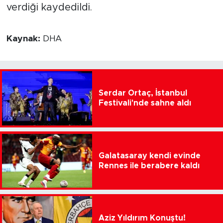
verdiği kaydedildi.
Kaynak:
DHA
Serdar Ortaç, İstanbul
Festivali'nde sahne aldı
Galatasaray kendi evinde
Rennes ile berabere kaldı
Aziz Yıldırım Konuştu!