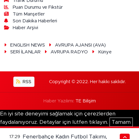
Trafik Durumu
Puan Durumu ve Fikstür
Tüm Manşetler
Son Dakika Haberleri
Haber Arşivi
ENGLISH NEWS
AVRUPA AJANSI (AVA)
SERİ İLANLAR
AVRUPA RADYO
Künye
RSS
Copyright © 2022. Her hakkı saklıdır.
Haber Yazılımı:
TE Bilişim
En iyi site deneyimi sağlamak için çerezlerden
faydalanıyoruz. Detaylar için lütfen tıklayın.
Tamam
Fenerbahçe Kadın Futbol Takımı,
17:29