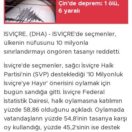
Çin'de deprem: 1 ölü,
6 yaralı
İSVİÇRE, (DHA) - İSVİÇRE'de seçmenler,
ülkenin nüfusunu 10 milyonla
sınırlandırmayı öngören tasarıyı reddetti.
İsviçre'de seçmenler, sağcı İsviçre Halk
Partisi'nin (SVP) desteklediği '10 Milyonluk
İsviçre'ye Hayır' önerisini oylamak için
bugün sandığa gitti. İsviçre Federal
İstatistik Dairesi, halk oylamasına katılımın
yüzde 58,86 olduğunu açıkladı. Oylamada
vatandaşların yüzde 54,8'inin tasarıya karşı
oy kullandığı, yüzde 45,2'sinin ise destek