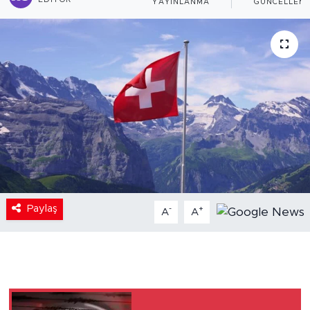
EDITÖR
YAYINLANMA
GÜNCELLEM
Paylaş
-
+
A
A