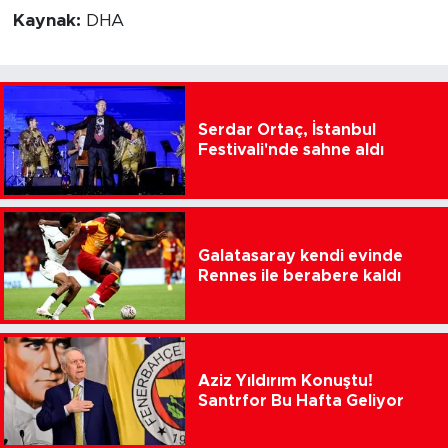
Kaynak:
DHA
Serdar Ortaç, İstanbul
Festivali'nde sahne aldı
Galatasaray kendi evinde
Rennes ile berabere kaldı
Aziz Yıldırım Konuştu!
Santrfor Bu Hafta Geliyor