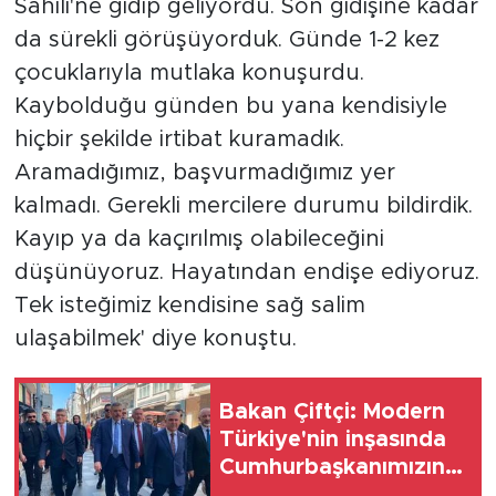
Sahili'ne gidip geliyordu. Son gidişine kadar
da sürekli görüşüyorduk. Günde 1-2 kez
çocuklarıyla mutlaka konuşurdu.
Kaybolduğu günden bu yana kendisiyle
hiçbir şekilde irtibat kuramadık.
Aramadığımız, başvurmadığımız yer
kalmadı. Gerekli mercilere durumu bildirdik.
Kayıp ya da kaçırılmış olabileceğini
düşünüyoruz. Hayatından endişe ediyoruz.
Tek isteğimiz kendisine sağ salim
ulaşabilmek' diye konuştu.
Bakan Çiftçi: Modern
Türkiye'nin inşasında
Cumhurbaşkanımızın
büyük emekleri var