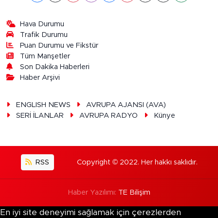
Hava Durumu
Trafik Durumu
Puan Durumu ve Fikstür
Tüm Manşetler
Son Dakika Haberleri
Haber Arşivi
ENGLISH NEWS
AVRUPA AJANSI (AVA)
SERİ İLANLAR
AVRUPA RADYO
Künye
RSS
Copyright © 2022. Her hakkı saklıdır.
Haber Yazılımı:
TE Bilişim
En iyi site deneyimi sağlamak için çerezlerden