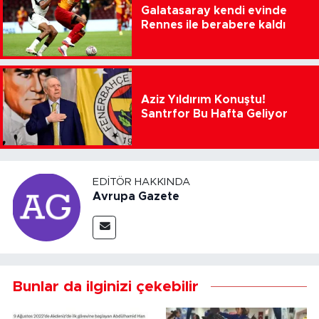
Galatasaray kendi evinde
Rennes ile berabere kaldı
Aziz Yıldırım Konuştu!
Santrfor Bu Hafta Geliyor
EDITÖR HAKKINDA
Avrupa Gazete
Bunlar da ilginizi çekebilir