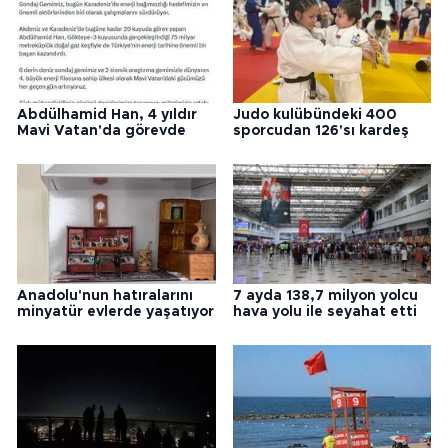
Abdülhamid Han, 4 yıldır
Judo kulübündeki 400
Mavi Vatan'da görevde
sporcudan 126'sı kardeş
Anadolu'nun hatıralarını
7 ayda 138,7 milyon yolcu
minyatür evlerde yaşatıyor
hava yolu ile seyahat etti