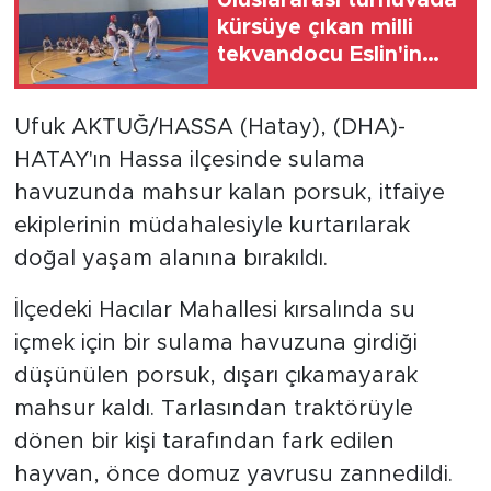
kürsüye çıkan milli
tekvandocu Eslin'in
hedefi dünya
şampiyonluğu
Ufuk AKTUĞ/HASSA (Hatay), (DHA)-
HATAY'ın Hassa ilçesinde sulama
havuzunda mahsur kalan porsuk, itfaiye
ekiplerinin müdahalesiyle kurtarılarak
doğal yaşam alanına bırakıldı.
İlçedeki Hacılar Mahallesi kırsalında su
içmek için bir sulama havuzuna girdiği
düşünülen porsuk, dışarı çıkamayarak
mahsur kaldı. Tarlasından traktörüyle
dönen bir kişi tarafından fark edilen
hayvan, önce domuz yavrusu zannedildi.