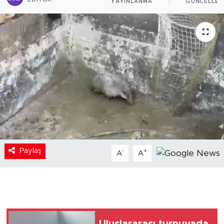
EDITÖR
YAYINLANMA
GÜNCELLEM
Paylaş
-
+
A
A
Uluslararası turnuvada