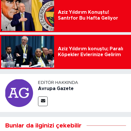
Aziz Yıldırım Konuştu!
Santrfor Bu Hafta Geliyor
Aziz Yıldırım konuştu; Paralı
Köpekler Evlerinize Gelirim
EDITÖR HAKKINDA
Avrupa Gazete
Bunlar da ilginizi çekebilir