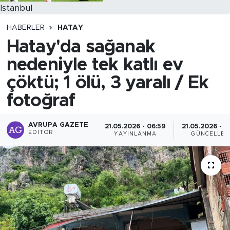
Istanbul
HABERLER
HATAY
Hatay'da sağanak
nedeniyle tek katlı ev
çöktü; 1 ölü, 3 yaralı / Ek
fotoğraf
AVRUPA GAZETE
21.05.2026 - 06:59
21.05.2026 - 0
EDITÖR
YAYINLANMA
GÜNCELLEM