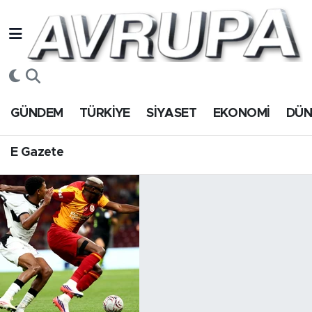
GÜNDEM
E Gazete
Hava Durumu
TÜRKİYE
Trafik Durumu
GÜNDEM
TÜRKİYE
SİYASET
EKONOMİ
DÜ
SİYASET
Süper Lig Puan Durumu ve Fikstür
E Gazete
EKONOMİ
Tüm Manşetler
DÜNYA
Son Dakika Haberleri
SPOR
Haber Arşivi
Magazin