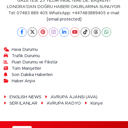
GAZETESİ, 25 YILDIR İNGİLTERE'DE, BAŞKENT
LONDRA'DAN DOĞRU HABERİ OKURLARINA SUNUYOR.
Tel: 07483 889 405 WhatsApp: +447483889405 e-mail:
[email protected]
Hava Durumu
Trafik Durumu
Puan Durumu ve Fikstür
Tüm Manşetler
Son Dakika Haberleri
Haber Arşivi
ENGLISH NEWS
AVRUPA AJANSI (AVA)
SERİ İLANLAR
AVRUPA RADYO
Künye