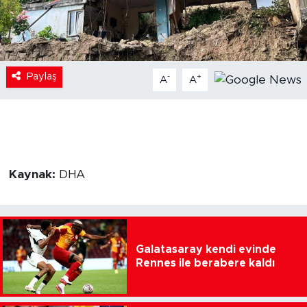
Paylaş
-
+
A
A
Kaynak:
DHA
Galatasaray kendi evinde
Rennes ile berabere kaldı