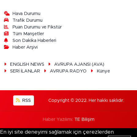
Hava Durumu
Trafik Durumu
Puan Durumu ve Fikstür
Tüm Manşetler
Son Dakika Haberleri
Haber Arşivi
ENGLISH NEWS
AVRUPA AJANSI (AVA)
SERİ İLANLAR
AVRUPA RADYO
Künye
RSS
Copyright © 2022. Her hakkı saklıdır.
Haber Yazılımı:
TE Bilişim
En iyi site deneyimi sağlamak için çerezlerden