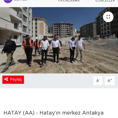
EDITÖR
YAYINLANMA
GÜNCELLEME
Paylaş
-
+
A
A
HATAY (AA) - Hatay'ın merkez Antakya