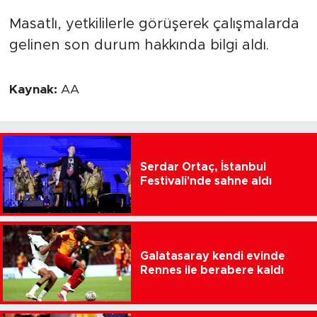
Masatlı, yetkililerle görüşerek çalışmalarda
gelinen son durum hakkında bilgi aldı.
Kaynak:
AA
Serdar Ortaç, İstanbul
Festivali'nde sahne aldı
Galatasaray kendi evinde
Rennes ile berabere kaldı