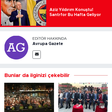
Aziz Yıldırım Konuştu!
Santrfor Bu Hafta Geliyor
EDITÖR HAKKINDA
Avrupa Gazete
Bunlar da ilginizi çekebilir