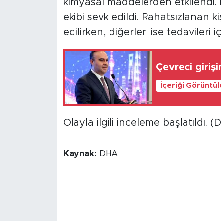
kimyasal maddelerden etkilendi. 
ekibi sevk edildi. Rahatsızlanan k
edilirken, diğerleri ise tedavileri 
Çevreci giriş
İçeriği Görüntü
Olayla ilgili inceleme başlatıldı. 
Kaynak:
DHA