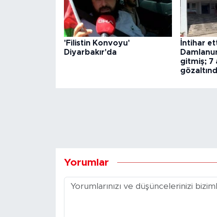
'Filistin Konvoyu'
İntihar et
Diyarbakır'da
Damlanur
gitmiş; 7
gözaltın
Yorumlar