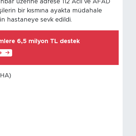
İhbar üzerine adrese 112 Acil ve AFAD
işilerin bir kısmına ayakta müdahale
için hastaneye sevk edildi.
imlere 6,5 milyon TL destek
le
(DHA)