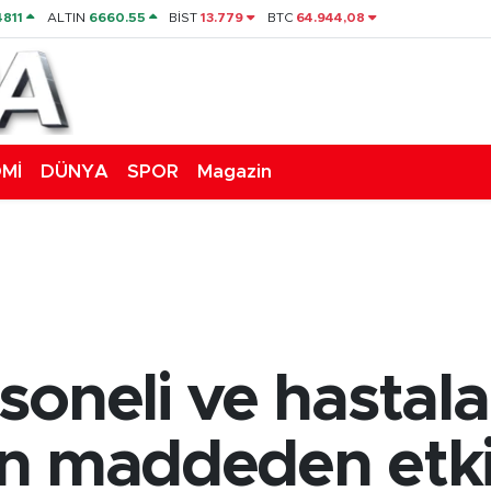
4811
ALTIN
6660.55
BİST
13.779
BTC
64.944,08
Mİ
DÜNYA
SPOR
Magazin
oneli ve hastalar
lan maddeden etki