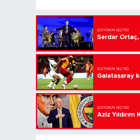
EDITÖRÜN SEÇTIĞI
Serdar Ortaç, 
EDITÖRÜN SEÇTIĞI
Galatasaray k
EDITÖRÜN SEÇTIĞI
Aziz Yıldırım 