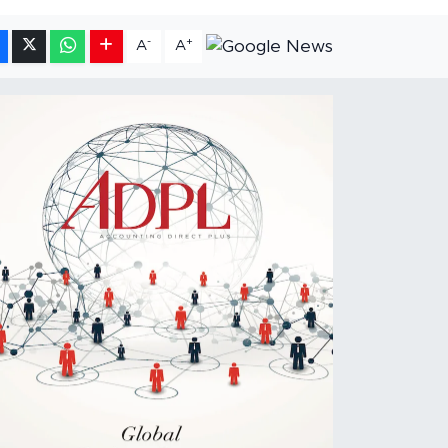
-
+
A
A