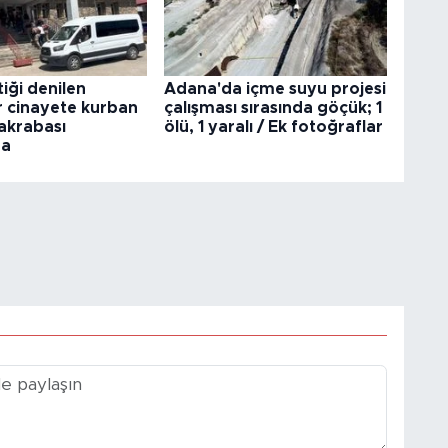
tiği denilen
Adana'da içme suyu projesi
 cinayete kurban
çalışması sırasında göçük; 1
 akrabası
ölü, 1 yaralı / Ek fotoğraflar
da