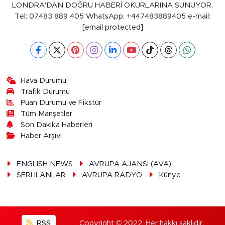
LONDRA'DAN DOĞRU HABERİ OKURLARINA SUNUYOR.
Tel: 07483 889 405 WhatsApp: +447483889405 e-mail:
[email protected]
Hava Durumu
Trafik Durumu
Puan Durumu ve Fikstür
Tüm Manşetler
Son Dakika Haberleri
Haber Arşivi
ENGLISH NEWS
AVRUPA AJANSI (AVA)
SERİ İLANLAR
AVRUPA RADYO
Künye
RSS
Copyright © 2022. Her hakkı saklıdır.