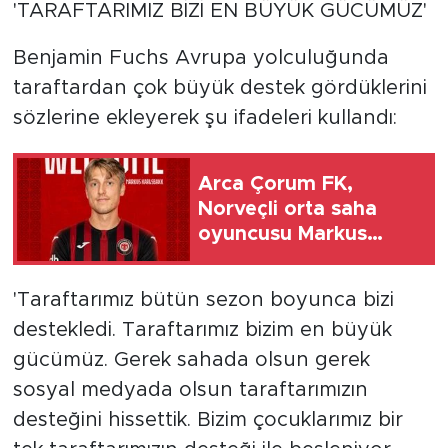
'TARAFTARIMIZ BİZİ EN BÜYÜK GÜCÜMÜZ'
Benjamin Fuchs Avrupa yolculuğunda
taraftardan çok büyük destek gördüklerini
sözlerine ekleyerek şu ifadeleri kullandı:
Arca Çorum FK,
Norveçli orta saha
oyuncusu Markus
Karlsbakk'ı kadrosuna
kattı
'Taraftarımız bütün sezon boyunca bizi
destekledi. Taraftarımız bizim en büyük
gücümüz. Gerek sahada olsun gerek
sosyal medyada olsun taraftarımızın
desteğini hissettik. Bizim çocuklarımız bir