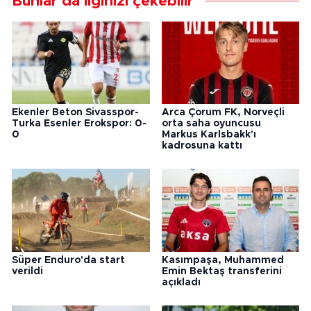
Bunlar da ilginizi çekebilir
Ekenler Beton Sivasspor-
Arca Çorum FK, Norveçli
Turka Esenler Erokspor: 0-
orta saha oyuncusu
0
Markus Karlsbakk'ı
kadrosuna kattı
Süper Enduro'da start
Kasımpaşa, Muhammed
verildi
Emin Bektaş transferini
açıkladı