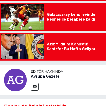
Galatasaray kendi evinde
Rennes ile berabere kaldı
Aziz Yıldırım Konuştu!
Santrfor Bu Hafta Geliyor
EDITÖR HAKKINDA
Avrupa Gazete