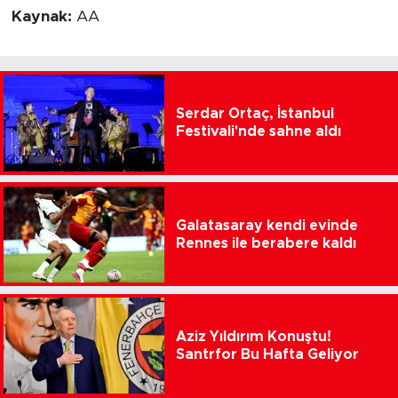
Kaynak:
AA
Serdar Ortaç, İstanbul
Festivali'nde sahne aldı
Galatasaray kendi evinde
Rennes ile berabere kaldı
Aziz Yıldırım Konuştu!
Santrfor Bu Hafta Geliyor