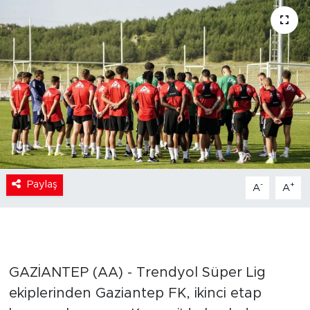
Paylaş
-
+
A
A
GAZİANTEP (AA) - Trendyol Süper Lig
ekiplerinden Gaziantep FK, ikinci etap