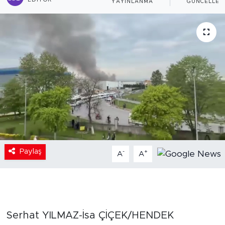
EDITÖR
YAYINLANMA
GÜNCELLEM
Paylaş
-
+
A
A
Serhat YILMAZ-İsa ÇİÇEK/HENDEK