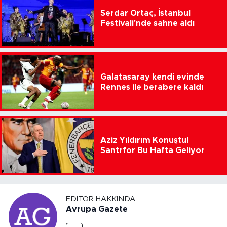
Serdar Ortaç, İstanbul
Festivali'nde sahne aldı
Galatasaray kendi evinde
Rennes ile berabere kaldı
Aziz Yıldırım Konuştu!
Santrfor Bu Hafta Geliyor
EDITÖR HAKKINDA
Avrupa Gazete