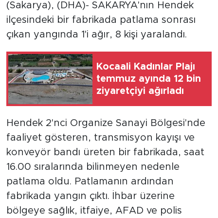
(Sakarya), (DHA)- SAKARYA'nın Hendek
ilçesindeki bir fabrikada patlama sonrası
çıkan yangında 1'i ağır, 8 kişi yaralandı.
Kocaali Kadınlar Plajı
temmuz ayında 12 bin
ziyaretçiyi ağırladı
Hendek 2'nci Organize Sanayi Bölgesi'nde
faaliyet gösteren, transmisyon kayışı ve
konveyör bandı üreten bir fabrikada, saat
16.00 sıralarında bilinmeyen nedenle
patlama oldu. Patlamanın ardından
fabrikada yangın çıktı. İhbar üzerine
bölgeye sağlık, itfaiye, AFAD ve polis