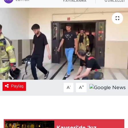
EDITÖR
YAYINLANMA
GÜNCELLEM
Paylaş
-
+
A
A
Kayseri'de 'kız