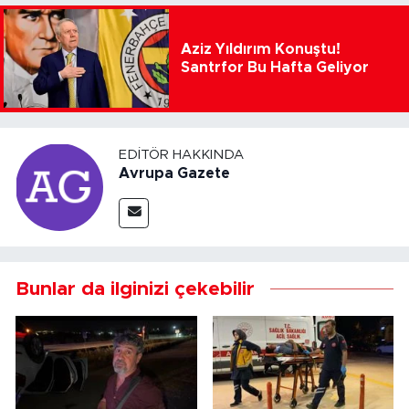
Aziz Yıldırım Konuştu!
Santrfor Bu Hafta Geliyor
EDITÖR HAKKINDA
Avrupa Gazete
Bunlar da ilginizi çekebilir