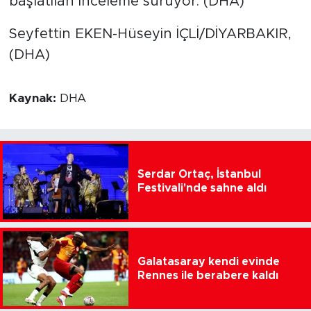
başlatılan inceleme sürüyor. (DHA)
Seyfettin EKEN-Hüseyin İÇLİ/DİYARBAKIR,
(DHA)
Kaynak:
DHA
Serdar Ortaç, İstanbul
Festivali'nde sahne aldı
Galatasaray kendi evinde
Rennes ile berabere kaldı