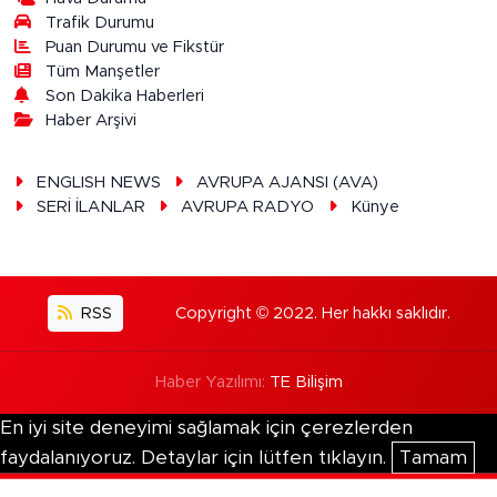
Trafik Durumu
Puan Durumu ve Fikstür
Tüm Manşetler
Son Dakika Haberleri
Haber Arşivi
ENGLISH NEWS
AVRUPA AJANSI (AVA)
SERİ İLANLAR
AVRUPA RADYO
Künye
RSS
Copyright © 2022. Her hakkı saklıdır.
Haber Yazılımı:
TE Bilişim
En iyi site deneyimi sağlamak için çerezlerden
faydalanıyoruz. Detaylar için lütfen tıklayın.
Tamam