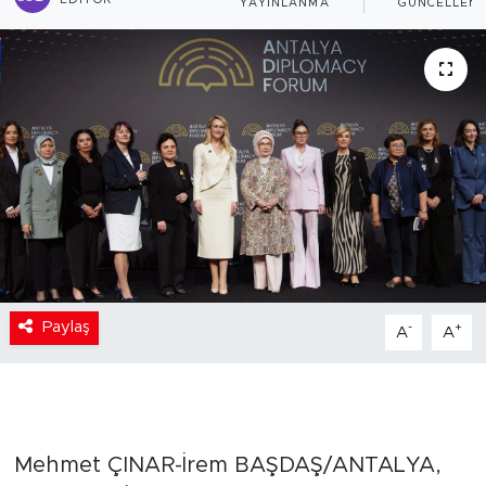
EDITÖR
YAYINLANMA
GÜNCELLEM
Paylaş
-
+
A
A
Mehmet ÇINAR-İrem BAŞDAŞ/ANTALYA,