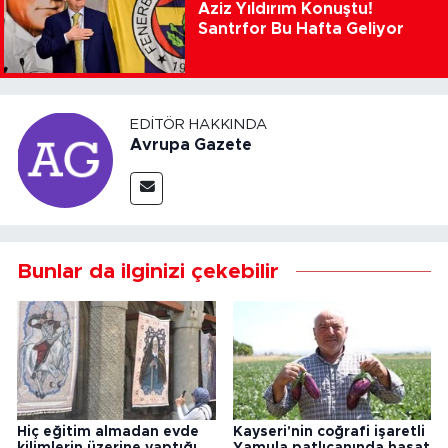
Aziz Yıldırım Konuştu!
Santrfor Bu Hafta Geliyor
EDITÖR HAKKINDA
Avrupa Gazete
Bunlar da ilginizi çekebilir
Hiç eğitim almadan evde
Kayseri'nin coğrafi işaretli
kilimlerin üzerine yaptığı
Yamula patlıcanında hasat