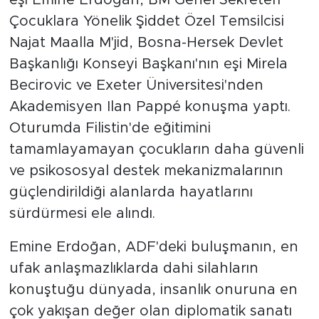
eşi Emine Erdoğan, BM Genel Sekreteri
Çocuklara Yönelik Şiddet Özel Temsilcisi
Najat Maalla M'jid, Bosna-Hersek Devlet
Başkanlığı Konseyi Başkanı'nın eşi Mirela
Becirovic ve Exeter Üniversitesi'nden
Akademisyen Ilan Pappé konuşma yaptı.
Oturumda Filistin'de eğitimini
tamamlayamayan çocukların daha güvenli
ve psikososyal destek mekanizmalarının
güçlendirildiği alanlarda hayatlarını
sürdürmesi ele alındı.
Emine Erdoğan, ADF'deki buluşmanın, en
ufak anlaşmazlıklarda dahi silahların
konuştuğu dünyada, insanlık onuruna en
çok yakışan değer olan diplomatik sanatı