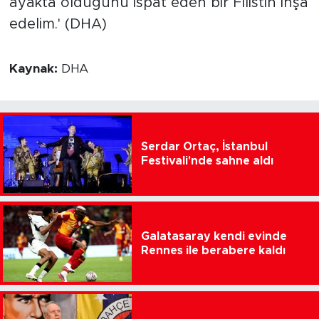
ayakta olduğunu ispat eden bir Filistin inşa
edelim.' (DHA)
Kaynak:
DHA
Serdar Ortaç, İstanbul
Festivali'nde sahne aldı
Galatasaray kendi evinde
Rennes ile berabere kaldı