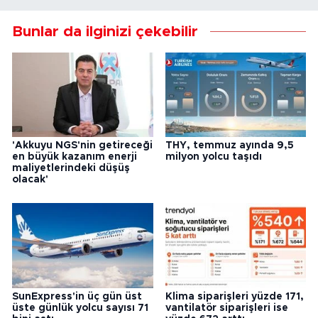
Bunlar da ilginizi çekebilir
'Akkuyu NGS'nin getireceği
THY, temmuz ayında 9,5
en büyük kazanım enerji
milyon yolcu taşıdı
maliyetlerindeki düşüş
olacak'
SunExpress'in üç gün üst
Klima siparişleri yüzde 171,
üste günlük yolcu sayısı 71
vantilatör siparişleri ise