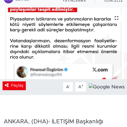
EDITÖR
YAYINLANMA
GÜNCELLEM
Paylaş
-
+
A
A
ANKARA, (DHA)- İLETİŞİM Başkanlığı