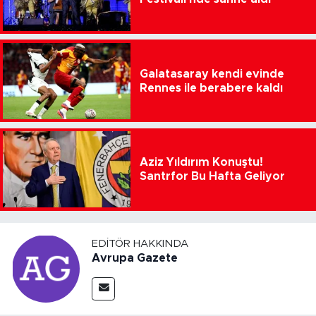
Galatasaray kendi evinde
Rennes ile berabere kaldı
Aziz Yıldırım Konuştu!
Santrfor Bu Hafta Geliyor
EDITÖR HAKKINDA
Avrupa Gazete