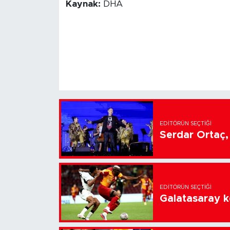
Kaynak:
DHA
EDITÖRÜN SEÇTIĞI
Serdar Ortaç, 
EDITÖRÜN SEÇTIĞI
Galatasaray k