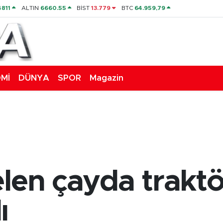
4811
ALTIN
6660.55
BİST
13.779
BTC
64.959,79
Mİ
DÜNYA
SPOR
Magazin
elen çayda trakt
ı