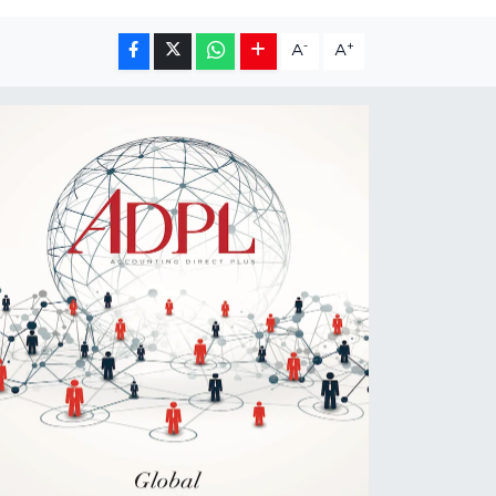
-
+
A
A