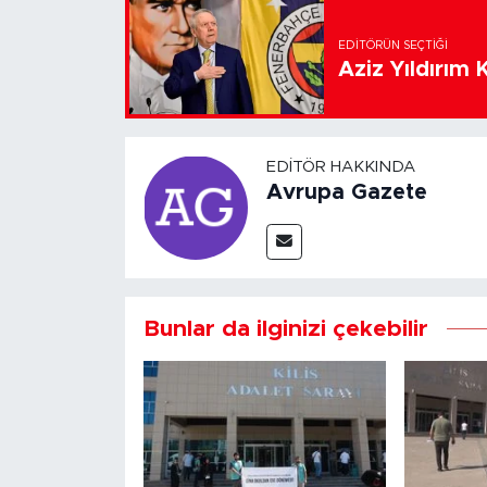
EDITÖRÜN SEÇTIĞI
Aziz Yıldırım 
EDITÖR HAKKINDA
Avrupa Gazete
Bunlar da ilginizi çekebilir