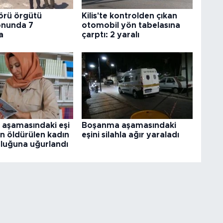
örü örgütü
Kilis'te kontrolden çıkan
onunda 7
otomobil yön tabelasına
a
çarptı: 2 yaralı
aşamasındaki eşi
Boşanma aşamasındaki
n öldürülen kadın
eşini silahla ağır yaraladı
uluğuna uğurlandı