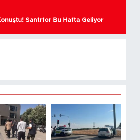
Konuştu! Santrfor Bu Hafta Geliyor