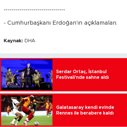
-------------------------------
- Cumhurbaşkanı Erdoğan'ın açıklamaları.
Kaynak:
DHA
Serdar Ortaç, İstanbul
Festivali'nde sahne aldı
Galatasaray kendi evinde
Rennes ile berabere kaldı