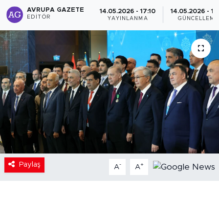
AVRUPA GAZETE
14.05.2026 - 17:10
14.05.2026 - 17
EDITÖR
YAYINLANMA
GÜNCELLEME
Paylaş
-
+
A
A