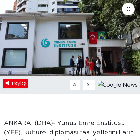
Paylaş
-
+
A
A
ANKARA, (DHA)- Yunus Emre Enstitüsü
(YEE), kültürel diplomasi faaliyetlerini Latin