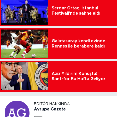
Serdar Ortaç, İstanbul
Festivali'nde sahne aldı
Galatasaray kendi evinde
Rennes ile berabere kaldı
Aziz Yıldırım Konuştu!
Santrfor Bu Hafta Geliyor
EDITÖR HAKKINDA
Avrupa Gazete