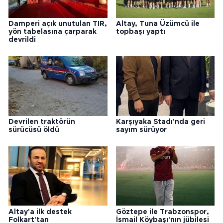
Damperi açık unutulan TIR,
Altay, Tuna Üzümcü ile
yön tabelasına çarparak
topbaşı yaptı
devrildi
Devrilen traktörün
Karşıyaka Stadı'nda geri
sürücüsü öldü
sayım sürüyor
Altay'a ilk destek
Göztepe ile Trabzonspor,
Folkart'tan
İsmail Köybaşı'nın jübilesi