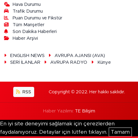
Hava Durumu
Trafik Durumu
Puan Durumu ve Fikstür
Tüm Manşetler
Son Dakika Haberleri
Haber Arşivi
ENGLISH NEWS
AVRUPA AJANSI (AVA)
SERİ İLANLAR
AVRUPA RADYO
Künye
RSS
Copyright © 2022. Her hakkı saklıdır.
Haber Yazılımı:
TE Bilişim
En iyi site deneyimi sağlamak için çerezlerden
faydalanıyoruz. Detaylar için lütfen tıklayın.
Tamam