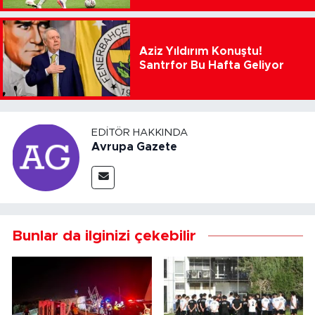
Aziz Yıldırım Konuştu!
Santrfor Bu Hafta Geliyor
EDITÖR HAKKINDA
Avrupa Gazete
Bunlar da ilginizi çekebilir