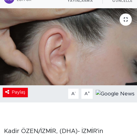
EDITÖR
YAYINLANMA
GÜNCELLEM
Paylaş
-
+
A
A
Kadir ÖZEN/İZMİR, (DHA)- İZMİR'in