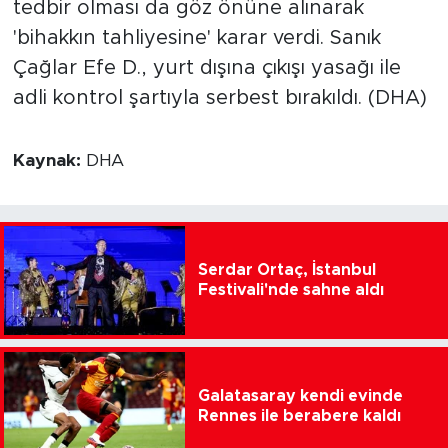
tedbir olması da göz önüne alınarak
'bihakkın tahliyesine' karar verdi. Sanık
Çağlar Efe D., yurt dışına çıkışı yasağı ile
adli kontrol şartıyla serbest bırakıldı. (DHA)
Kaynak:
DHA
Serdar Ortaç, İstanbul
Festivali'nde sahne aldı
Galatasaray kendi evinde
Rennes ile berabere kaldı