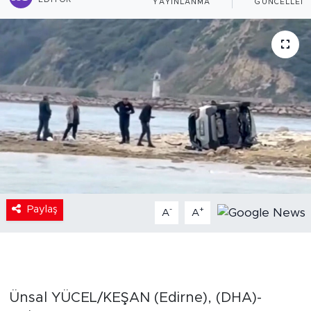
EDITÖR
YAYINLANMA
GÜNCELLEM
Paylaş
-
+
A
A
Ünsal YÜCEL/KEŞAN (Edirne), (DHA)-