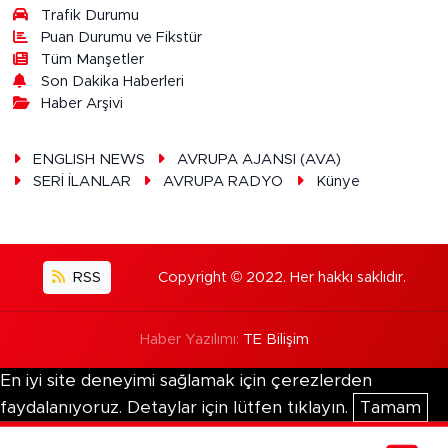
Trafik Durumu
Puan Durumu ve Fikstür
Tüm Manşetler
Son Dakika Haberleri
Haber Arşivi
ENGLISH NEWS
AVRUPA AJANSI (AVA)
SERİ İLANLAR
AVRUPA RADYO
Künye
RSS
Copyright © 2022. Her hakkı saklıdır.
Haber Yazılımı:
TE Bilişim
En iyi site deneyimi sağlamak için çerezlerden
faydalanıyoruz. Detaylar için lütfen tıklayın.
Tamam