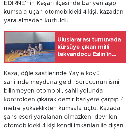
EDİRNE'nin Keşan ilçesinde bariyeri aşıp,
kumsala uçan otomobildeki 4 kişi, kazadan
yara almadan kurtuldu.
Uluslararası turnuvada
kürsüye çıkan milli
tekvandocu Eslin'in
hedefi dünya
şampiyonluğu
Kaza, öğle saatlerinde Yayla köyü
sahilinde meydana geldi. Sürücünün ismi
bilinmeyen otomobil, sahil yolunda
kontrolden çıkarak demir bariyere çarpıp 4
metre yükseklikten kumsala uçtu. Kazada
şans eseri yaralanan olmazken, devrilen
otomobildeki 4 kişi kendi imkanları ile dışarı