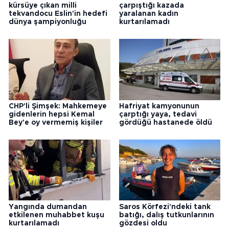
kürsüye çıkan milli
çarpıştığı kazada
tekvandocu Eslin'in hedefi
yaralanan kadın
dünya şampiyonluğu
kurtarılamadı
CHP'li Şimşek: Mahkemeye
Hafriyat kamyonunun
gidenlerin hepsi Kemal
çarptığı yaya, tedavi
Bey'e oy vermemiş kişiler
gördüğü hastanede öldü
Yangında dumandan
Saros Körfezi'ndeki tank
etkilenen muhabbet kuşu
batığı, dalış tutkunlarının
kurtarılamadı
gözdesi oldu