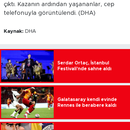
çıktı. Kazanın ardından yaşananlar, cep
telefonuyla görüntülendi. (DHA)
Kaynak:
DHA
Serdar Ortaç, İstanbul
Festivali'nde sahne aldı
Galatasaray kendi evinde
Rennes ile berabere kaldı