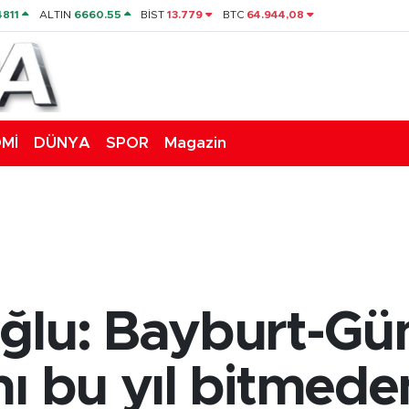
4811
ALTIN
6660.55
BİST
13.779
BTC
64.944,08
Mİ
DÜNYA
SPOR
Magazin
oğlu: Bayburt-G
nı bu yıl bitmed