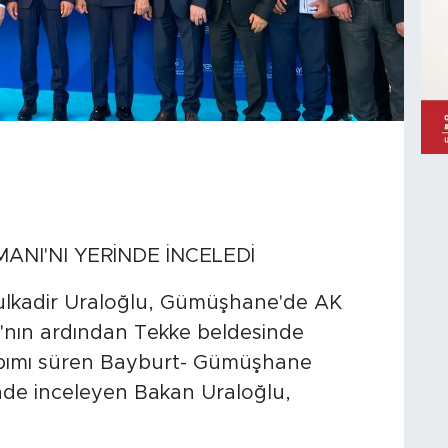
NI'NI YERİNDE İNCELEDİ
dulkadir Uraloğlu, Gümüşhane'de AK
sı'nın ardından Tekke beldesinde
Yapımı süren Bayburt- Gümüşhane
inde inceleyen Bakan Uraloğlu,