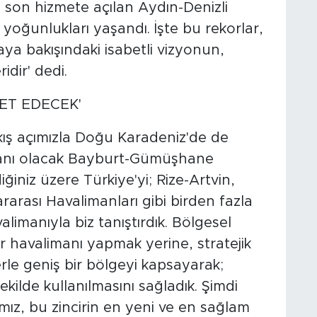
son hizmete açılan Aydın-Denizli
oğunlukları yaşandı. İşte bu rekorlar,
ya bakışındaki isabetli vizyonun,
idir' dedi.
MET EDECEK'
kış açımızla Doğu Karadeniz'de de
imanı olacak Bayburt-Gümüşhane
iğiniz üzere Türkiye'yi; Rize-Artvin,
arası Havalimanları gibi birden fazla
imanıyla biz tanıştırdık. Bölgesel
ir havalimanı yapmak yerine, stratejik
rle geniş bir bölgeyi kapsayarak;
ekilde kullanılmasını sağladık. Şimdi
z, bu zincirin en yeni ve en sağlam