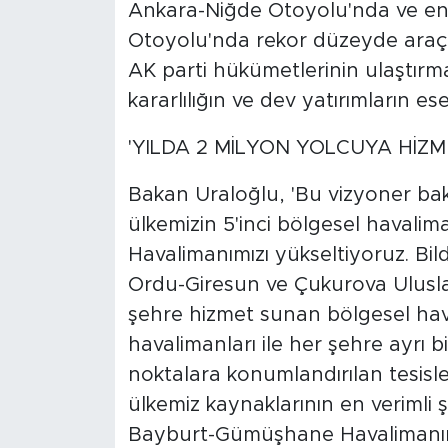
Ankara-Niğde Otoyolu'nda ve en 
Otoyolu'nda rekor düzeyde araç y
AK parti hükümetlerinin ulaştırma
kararlılığın ve dev yatırımların eser
'YILDA 2 MİLYON YOLCUYA HİZ
Bakan Uraloğlu, 'Bu vizyoner ba
ülkemizin 5'inci bölgesel haval
Havalimanımızı yükseltiyoruz. Bild
Ordu-Giresun ve Çukurova Uluslar
şehre hizmet sunan bölgesel haval
havalimanları ile her şehre ayrı b
noktalara konumlandırılan tesisle
ülkemiz kaynaklarının en verimli ş
Bayburt-Gümüşhane Havalimanımı