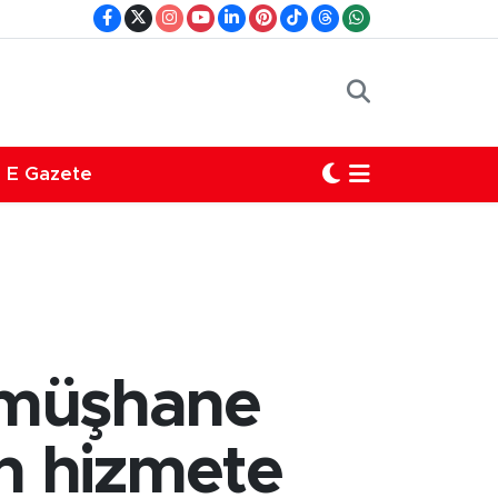
E Gazete
ümüşhane
en hizmete