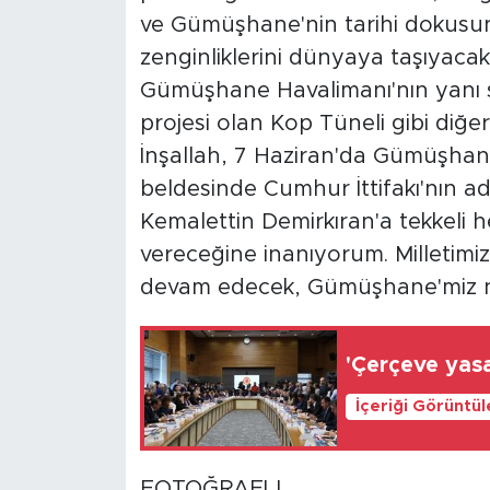
ve Gümüşhane'nin tarihi dokusunu,
zenginliklerini dünyaya taşıyacak 
Gümüşhane Havalimanı'nın yanı sı
projesi olan Kop Tüneli gibi diğer d
İnşallah, 7 Haziran'da Gümüşhan
beldesinde Cumhur İttifakı'nın a
Kemalettin Demirkıran'a tekkeli h
vereceğine inanıyorum. Milletimizi
devam edecek, Gümüşhane'miz nic
'Çerçeve yasa
İçeriği Görüntü
FOTOĞRAFLI