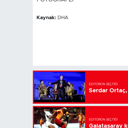
Kaynak:
DHA
EDITÖRÜN SEÇTIĞI
Serdar Ortaç, 
EDITÖRÜN SEÇTIĞI
Galatasaray k