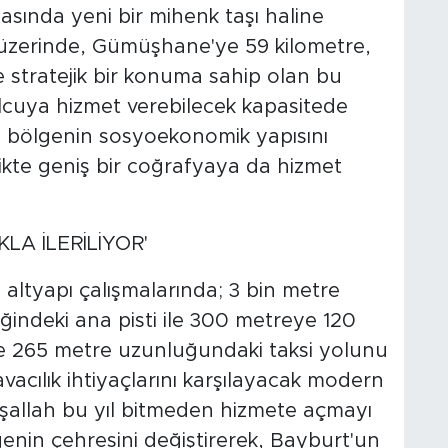
asında yeni bir mihenk taşı haline
 üzerinde, Gümüşhane'ye 59 kilometre,
 stratejik bir konuma sahip olan bu
olcuya hizmet verebilecek kapasitede
 bölgenin sosyoekonomik yapısını
rlikte geniş bir coğrafyaya da hizmet
LA İLERİLİYOR'
altyapı çalışmalarında; 3 bin metre
indeki ana pisti ile 300 metreye 120
e 265 metre uzunluğundaki taksi yolunu
avacılık ihtiyaçlarını karşılayacak modern
İnşallah bu yıl bitmeden hizmete açmayı
genin çehresini değiştirerek, Bayburt'un