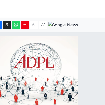
-
+
A
A