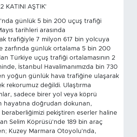
 KATINI AŞTIK'
nda günlük 5 bin 200 uçuş trafiği
ayıs tarihleri arasında
k trafiğiyle 7 milyon 617 bin yolcuya
e zarfında günlük ortalama 5 bin 200
lan Türkiye uçuş trafiği ortalamasının 2
arihinde, İstanbul Havalimanımızda bin 730
en yoğun günlük hava trafiğine ulaşarak
tek rekorumuz değildi. Ulaştırma
mlar, sadece birer yol veya köprü
zin hayatına doğrudan dokunan,
beraberliğimizi pekiştiren eserler haline
tan Selim Köprüsü'nde 189 bin araç
ırken; Kuzey Marmara Otoyolu'nda,