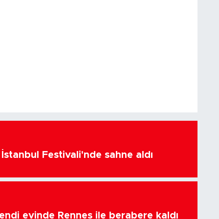
İstanbul Festivali'nde sahne aldı
endi evinde Rennes ile berabere kaldı