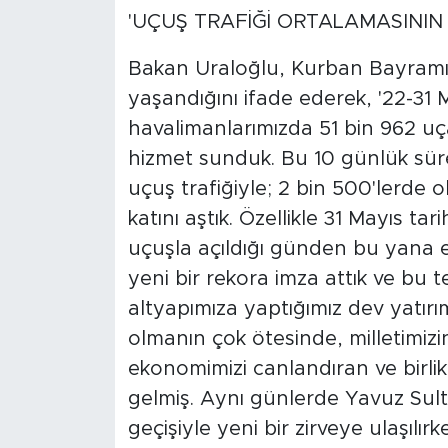
'UÇUŞ TRAFİĞİ ORTALAMASININ 2
Bakan Uraloğlu, Kurban Bayramı'
yaşandığını ifade ederek, '22-31 M
havalimanlarımızda 51 bin 962 uça
hizmet sunduk. Bu 10 günlük sür
uçuş trafiğiyle; 2 bin 500'lerde o
katını aştık. Özellikle 31 Mayıs t
uçuşla açıldığı günden bu yana 
yeni bir rekora imza attık ve bu 
altyapımıza yaptığımız dev yatırı
olmanın çok ötesinde, milletimi
ekonomimizi canlandıran ve birlik 
gelmiş. Aynı günlerde Yavuz Sul
geçişiyle yeni bir zirveye ulaşıl