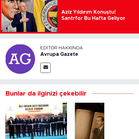
Aziz Yıldırım Konuştu!
Santrfor Bu Hafta Geliyor
EDITÖR HAKKINDA
Avrupa Gazete
Bunlar da ilginizi çekebilir