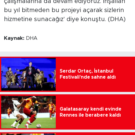
çalışmalarına da devam ediyoruz. İnşallah
bu yıl bitmeden bu projeyi açarak sizlerin
hizmetine sunacağız' diye konuştu. (DHA)
Kaynak:
DHA
Serdar Ortaç, İstanbul
Festivali'nde sahne aldı
Galatasaray kendi evinde
Rennes ile berabere kaldı