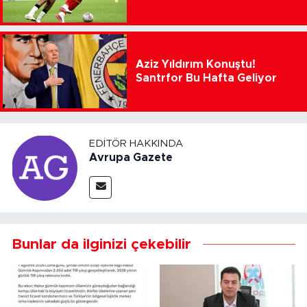
Aziz Yıldırım Konuştu!
Santrfor Bu Hafta Geliyor
EDITÖR HAKKINDA
Avrupa Gazete
Bunlar da ilginizi çekebilir