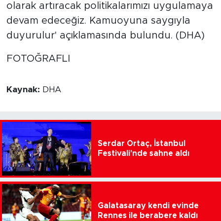
olarak artıracak politikalarımızı uygulamaya
devam edeceğiz. Kamuoyuna saygıyla
duyurulur' açıklamasında bulundu. (DHA)
FOTOĞRAFLI
Kaynak:
DHA
Serdar Ortaç, İstanbul
Festivali'nde sahne aldı
Galatasaray kendi evinde
Rennes ile berabere kaldı