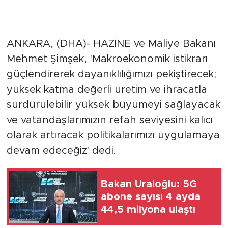
ANKARA, (DHA)- HAZİNE ve Maliye Bakanı
Mehmet Şimşek, 'Makroekonomik istikrarı
güçlendirerek dayanıklılığımızı pekiştirecek;
yüksek katma değerli üretim ve ihracatla
sürdürülebilir yüksek büyümeyi sağlayacak
ve vatandaşlarımızın refah seviyesini kalıcı
olarak artıracak politikalarımızı uygulamaya
devam edeceğiz' dedi.
Bakan Uraloğlu: 5G
abone sayısı 4 ayda
44,5 milyona ulaştı