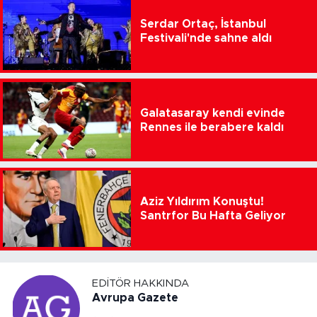
Serdar Ortaç, İstanbul
Festivali'nde sahne aldı
Galatasaray kendi evinde
Rennes ile berabere kaldı
Aziz Yıldırım Konuştu!
Santrfor Bu Hafta Geliyor
EDITÖR HAKKINDA
Avrupa Gazete