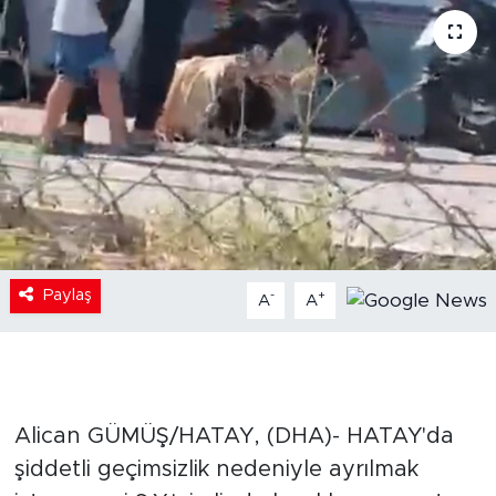
Paylaş
-
+
A
A
Alican GÜMÜŞ/HATAY, (DHA)- HATAY'da
şiddetli geçimsizlik nedeniyle ayrılmak