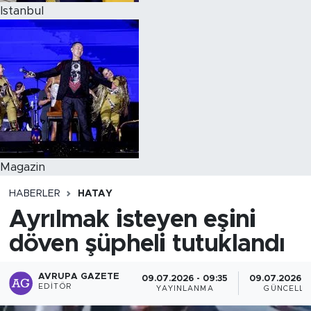
Istanbul
Magazin
HABERLER
HATAY
Ayrılmak isteyen eşini
döven şüpheli tutuklandı
AVRUPA GAZETE
09.07.2026 - 09:35
09.07.2026 -
EDITÖR
YAYINLANMA
GÜNCELLE