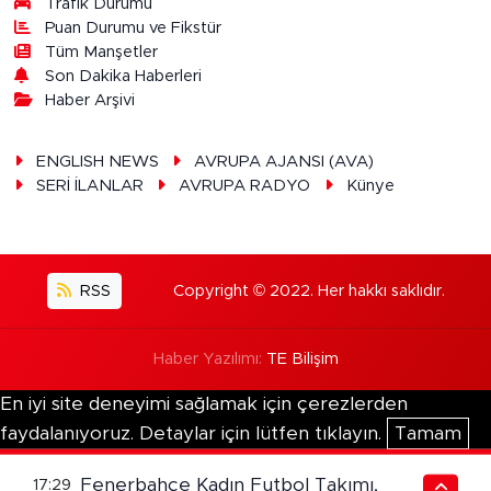
Trafik Durumu
Puan Durumu ve Fikstür
Tüm Manşetler
Son Dakika Haberleri
Haber Arşivi
ENGLISH NEWS
AVRUPA AJANSI (AVA)
SERİ İLANLAR
AVRUPA RADYO
Künye
RSS
Copyright © 2022. Her hakkı saklıdır.
Haber Yazılımı:
TE Bilişim
En iyi site deneyimi sağlamak için çerezlerden
faydalanıyoruz. Detaylar için lütfen tıklayın.
Tamam
Fenerbahçe Kadın Futbol Takımı,
17:29