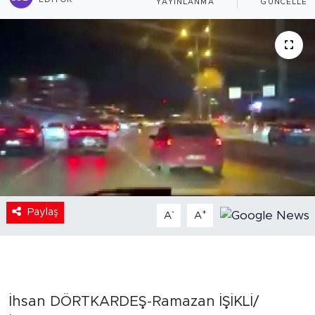
EDITÖR
YAYINLANMA
GÜNCELLEM
Paylaş
-
+
A
A
İhsan DÖRTKARDEŞ-Ramazan İŞİKLİ/