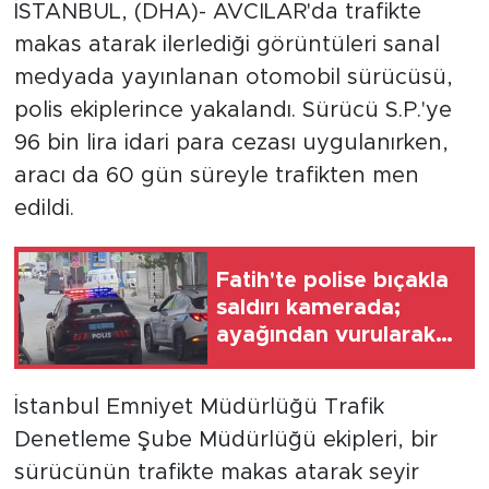
İSTANBUL, (DHA)- AVCILAR'da trafikte
makas atarak ilerlediği görüntüleri sanal
medyada yayınlanan otomobil sürücüsü,
polis ekiplerince yakalandı. Sürücü S.P.'ye
96 bin lira idari para cezası uygulanırken,
aracı da 60 gün süreyle trafikten men
edildi.
Fatih'te polise bıçakla
saldırı kamerada;
ayağından vurularak
yakalandı
İstanbul Emniyet Müdürlüğü Trafik
Denetleme Şube Müdürlüğü ekipleri, bir
sürücünün trafikte makas atarak seyir