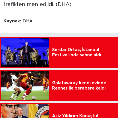
trafikten men edildi. (DHA)
Kaynak:
DHA
Serdar Ortaç, İstanbul
Festivali'nde sahne aldı
Galatasaray kendi evinde
Rennes ile berabere kaldı
Aziz Yıldırım Konuştu!