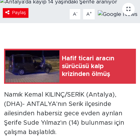
Paylaş
-
+
A
A
Hafif ticari aracın
sürücüsü kalp
krizinden ölmüş
Namık Kemal KILINÇ/SERİK (Antalya),
(DHA)- ANTALYA'nın Serik ilçesinde
ailesinden habersiz gece evden ayrılan
Şerife Sude Yılmaz'ın (14) bulunması için
çalışma başlatıldı.