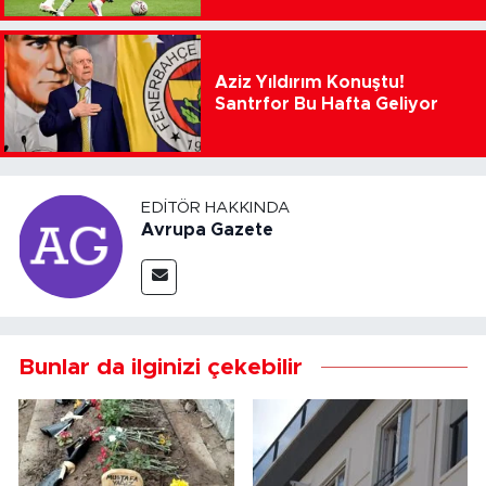
Aziz Yıldırım Konuştu!
Santrfor Bu Hafta Geliyor
EDITÖR HAKKINDA
Avrupa Gazete
Bunlar da ilginizi çekebilir