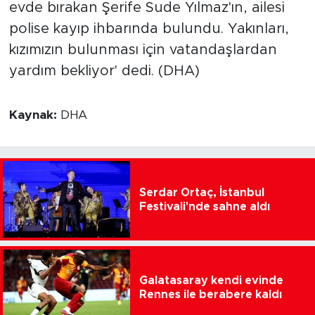
evde bırakan Şerife Sude Yılmaz'ın, ailesi
polise kayıp ihbarında bulundu. Yakınları,
kızımızın bulunması için vatandaşlardan
yardım bekliyor' dedi. (DHA)
Kaynak:
DHA
Serdar Ortaç, İstanbul
Festivali'nde sahne aldı
Galatasaray kendi evinde
Rennes ile berabere kaldı