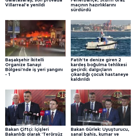
Galatasaray, son provada
Fenerbahçe, Sturm Graz
Villarreal'e yenildi
maçının hazırlıklarını
sürdürdü
Başakşehir İkitelli
Fatih'te denize giren 2
Organize Sanayi
kardeş boğulma tehlikesi
Bölgesi'nde iş yeri yangını
geçirdi; dalgıçların
- 1
çıkardığı çocuk hastaneye
kaldırıldı
Bakan Çiftçi: İçişleri
Bakan Gürlek: Uyuşturucu,
Bakanlığı olarak 'Terörsüz
sanal bahis, kumar ve