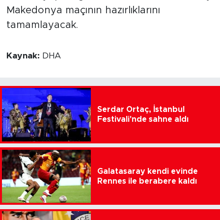
Makedonya maçının hazırlıklarını
tamamlayacak.
Kaynak:
DHA
Serdar Ortaç, İstanbul
Festivali'nde sahne aldı
Galatasaray kendi evinde
Rennes ile berabere kaldı