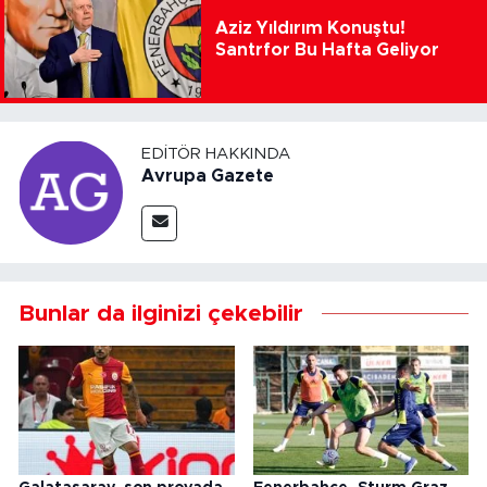
Aziz Yıldırım Konuştu!
Santrfor Bu Hafta Geliyor
EDITÖR HAKKINDA
Avrupa Gazete
Bunlar da ilginizi çekebilir