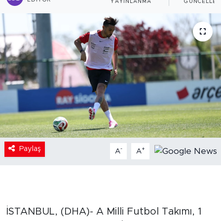
EDITÖR
YAYINLANMA
GÜNCELLE
Paylaş
-
+
A
A
İSTANBUL, (DHA)- A Milli Futbol Takımı, 1