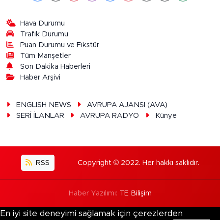
Hava Durumu
Trafik Durumu
Puan Durumu ve Fikstür
Tüm Manşetler
Son Dakika Haberleri
Haber Arşivi
ENGLISH NEWS
AVRUPA AJANSI (AVA)
SERİ İLANLAR
AVRUPA RADYO
Künye
RSS
Copyright © 2022. Her hakkı saklıdır.
Haber Yazılımı:
TE Bilişim
En iyi site deneyimi sağlamak için çerezlerden