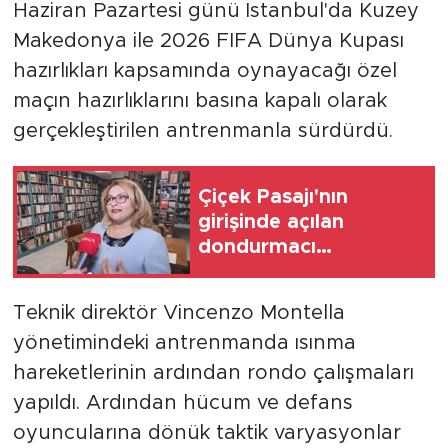
Haziran Pazartesi günü İstanbul'da Kuzey
Makedonya ile 2026 FIFA Dünya Kupası
hazırlıkları kapsamında oynayacağı özel
maçın hazırlıklarını basına kapalı olarak
gerçekleştirilen antrenmanla sürdürdü.
Çiçek Pasajı'nın
girişinde açılan
dondurmacı
dükkanının renkli afiş
ve panoları tartışma
Teknik direktör Vincenzo Montella
konusu oldu
yönetimindeki antrenmanda ısınma
hareketlerinin ardından rondo çalışmaları
yapıldı. Ardından hücum ve defans
oyuncularına dönük taktik varyasyonlar