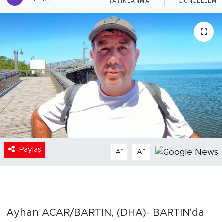
EDITÖR
YAYINLANMA
GÜNCELLEME
Paylaş
-
+
A
A
Ayhan ACAR/BARTIN, (DHA)- BARTIN'da