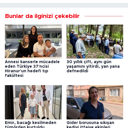
Bunlar da ilginizi çekebilir
Annesi kanserle mücadele
30 yıllık çift, aynı gün
eden Türkiye 37'ncisi
yaşamını yitirdi, yan yana
Hiranur'un hedefi tıp
defnedildi
fakültesi
Emir, bacağı kesilmeden
Gider borusuna sıkışan
tümörden kurtuldu
kediyi itfaiye ekipleri