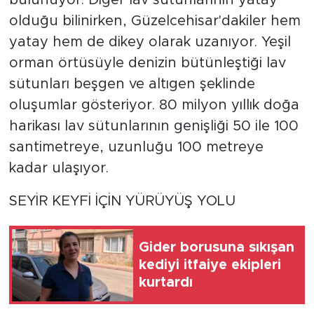
bulunuyor. Diğer lav sütunlarının yatay
olduğu bilinirken, Güzelcehisar'dakiler hem
yatay hem de dikey olarak uzanıyor. Yeşil
orman örtüsüyle denizin bütünleştiği lav
sütunları beşgen ve altıgen şeklinde
oluşumlar gösteriyor. 80 milyon yıllık doğa
harikası lav sütunlarının genişliği 50 ile 100
santimetreye, uzunluğu 100 metreye
kadar ulaşıyor.
SEYİR KEYFİ İÇİN YÜRÜYÜŞ YOLU
Gider borusuna sıkışan
kediyi itfaiye ekipleri
kurtardı