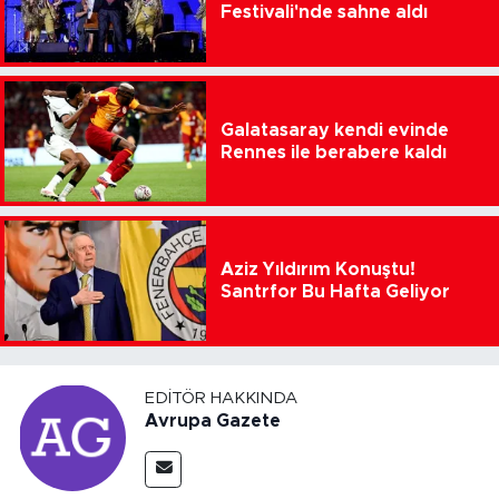
Festivali'nde sahne aldı
Galatasaray kendi evinde
Rennes ile berabere kaldı
Aziz Yıldırım Konuştu!
Santrfor Bu Hafta Geliyor
EDITÖR HAKKINDA
Avrupa Gazete