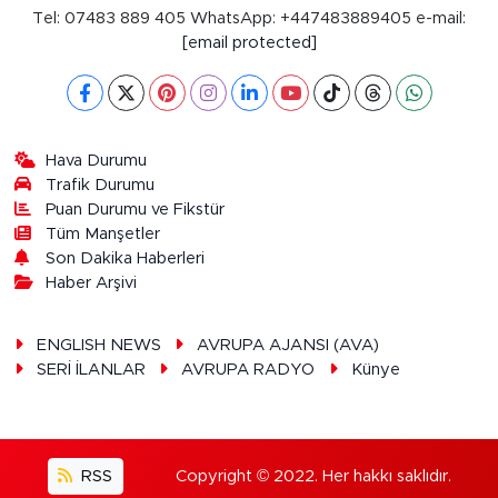
Tel: 07483 889 405 WhatsApp: +447483889405 e-mail:
[email protected]
Hava Durumu
Trafik Durumu
Puan Durumu ve Fikstür
Tüm Manşetler
Son Dakika Haberleri
Haber Arşivi
ENGLISH NEWS
AVRUPA AJANSI (AVA)
SERİ İLANLAR
AVRUPA RADYO
Künye
RSS
Copyright © 2022. Her hakkı saklıdır.