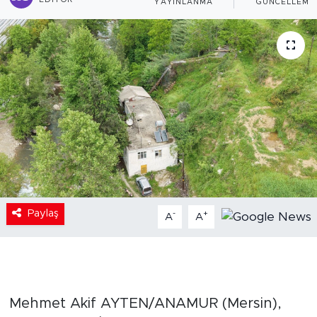
EDITÖR
YAYINLANMA
GÜNCELLEME
Paylaş
-
+
A
A
Mehmet Akif AYTEN/ANAMUR (Mersin),