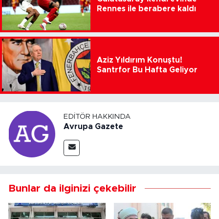
Rennes ile berabere kaldı
Aziz Yıldırım Konuştu!
Santrfor Bu Hafta Geliyor
EDITÖR HAKKINDA
Avrupa Gazete
Bunlar da ilginizi çekebilir