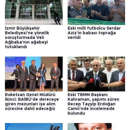
İzmir Büyükşehir
Eski milli futbolcu Serdar
Belediyesi'ne yönelik
Aziz'in babası toprağa
soruşturmada Veli
verildi
Ağbaba'nın ağabeyi
tutuklandı
Roketsan Genel Müdürü
Eski TBMM Başkanı
İkinci: BAİBÜ'de dereceye
Kahraman, yapımı süren
giren mezunları işe alım
Recep Tayyip Erdoğan
sürecine dahil edeceğiz
Camii'nde incelemede
bulundu